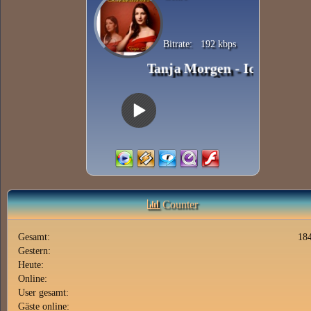
Bitrate:
192 kbps
Tanja Morgen - Ich sing wiede
Counter
Gesamt:
18
Gestern:
Heute:
Online:
User gesamt:
Gäste online: