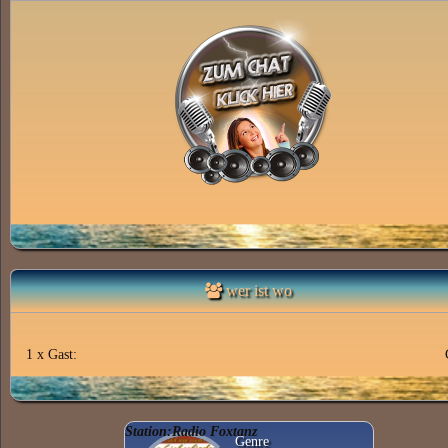
wer ist wo
1 x Gast:
Station:Radio Foxtanz
Genre