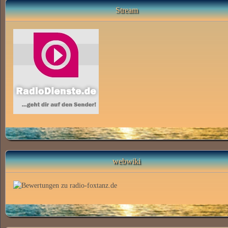
Stream
webwiki